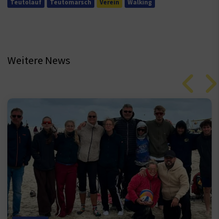
Teutolauf
Teutomarsch
Verein
Walking
Weitere News