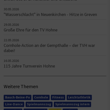
30.05.2026
"Wasserschlacht" in Neuenkirchen - Hitze in Greven
29.05.2026
Große Ehre für den TV Hohne
22.05.2026
Cornhole-Action an der Gempthalle – der TVH war
dabei!
16.05.2026
115 Jahre Turnverein Hohne
Weitere Themen
Bauch-Beine-Po
Cornhole
Fitness
Leichtathletik
Line-Dance
Spielmannszug
Spielmannszug intern