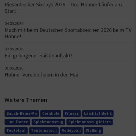
Riesenbecker Sixdays 2026 – Drei Hohner Läufer am
Start!
04.05.2026
Mach mit beim Deutschen Sportabzeichen 2026 beim TV
Hohne!
03.05.2026
Ein gelungener Saisonauftakt!
01.05.2026
Hohner Vereine feiern in den Mai
Weitere Themen
Bauch-Beine-Po
Cornhole
Fitness
Leichtathletik
Line-Dance
Spielmannszug
Spielmannszug intern
Teutolauf
Teutomarsch
Volleyball
Walking