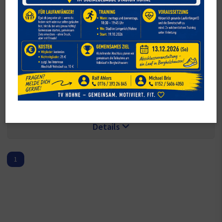
Wochentag:
Montag
Zeit:
16:00
–
17:00
Angebot:
Eltern-Kind-Gruppe
Ort:
Sporthalle Grundschule Ho
hne
Details
1