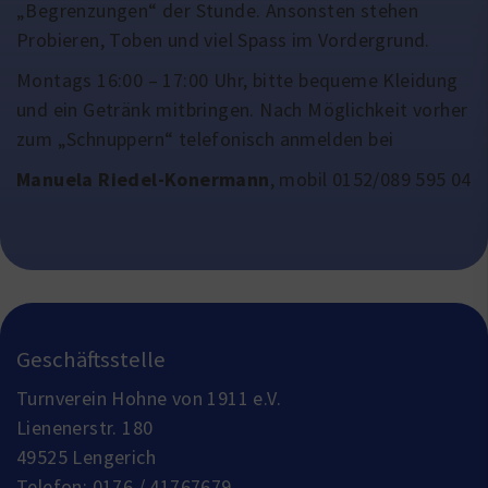
„Begrenzungen“ der Stunde. Ansonsten stehen
Probieren, Toben und viel Spass im Vordergrund.
Montags 16:00 – 17:00 Uhr, bitte bequeme Kleidung
und ein Getränk mitbringen. Nach Möglichkeit vorher
zum „Schnuppern“ telefonisch anmelden bei
Manuela Riedel-Konermann
, mobil 0152/089 595 04
Geschäftsstelle
Turnverein Hohne von 1911 e.V.
Lienenerstr. 180
49525 Lengerich
Telefon:
0176 / 41767679