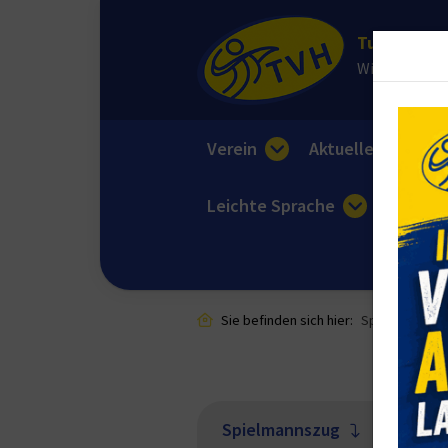
Turnverein 
Wir sorgen fü
Verein
Aktuelles
E
Leichte Sprache
Sie befinden sich hier:
Sportangebot
Spielmannszug