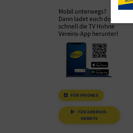
Mobil unterwegs?
Dann ladet euch doch
schnell die TV Hohne
Vereins-App herunter!
FÜR IPHONES
FÜR ANDROID-
HANDYS