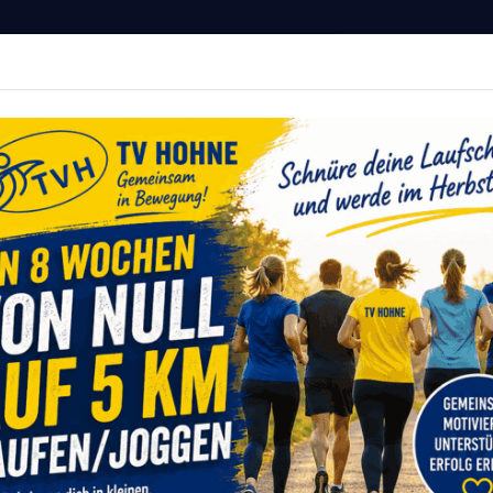
Hohne von 1911 e.V.
MITGLIED WERDEN
r Deine Fitness
vents
Sportangebote
Service
Onlinesh
e
Spielmannszug
Ausbildung
Ausbildung