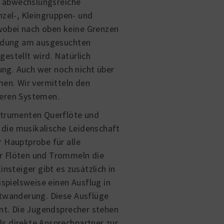
n, abwechslungsreiche
nzel-, Kleingruppen- und
 wobei nach oben keine Grenzen
bildung am ausgesuchten
estellt wird. Natürlich
ng. Auch wer noch nicht über
men. Wir vermitteln den
deren Systemen.
nstrumenten Querflöte und
die musikalische Leidenschaft
 Hauptprobe für alle
r Flöten und Trommeln die
nsteiger gibt es zusätzlich in
pielsweise einen Ausflug in
htwanderung. Diese Ausflüge
t. Die Jugendsprecher stehen
als direkte Ansprechpartner zur