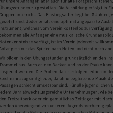
für unsere Anfänger, aber auch für alle Fortgeschrittene
Übungsstunden zu gestalten. Die Ausbildung erfolgt in Ei
Gruppenunterricht. Das Einstiegsalter liegt bei 8 Jahren,
gesetzt sind. Jeder erhält eine optimal angepasste Aus
Instrument, welches vom Verein kostenlos zur Verfügung g
bekommen alle Anfänger eine musikalische Grundausbildu
Notenkenntnisse verfügt, ist im Verein jederzeit willkom
Anfängern nur das Spielen nach Noten und nicht nach an
Wir bilden in den Übungsstunden grundsätzlich an den I
Trommel aus. Auch an den Becken und an der Pauke kann 
ausgeübt werden. Die Proben dafür erfolgen jedoch in der
Spielmannszugsmitglieder, da ohne begleitende Musik de
Passagen schlecht umsetzbar sind. Für alle jugendlichen Ei
jedem Jahr abwechslungsreiche Unternehmungen, wie beis
den Freizeitpark oder ein gemütliches Zeltlager mit Nac
werden überwiegend von unseren Jugendsprechern geplan
speziell für alle Belange unserer jugendlichen Mitglieder 