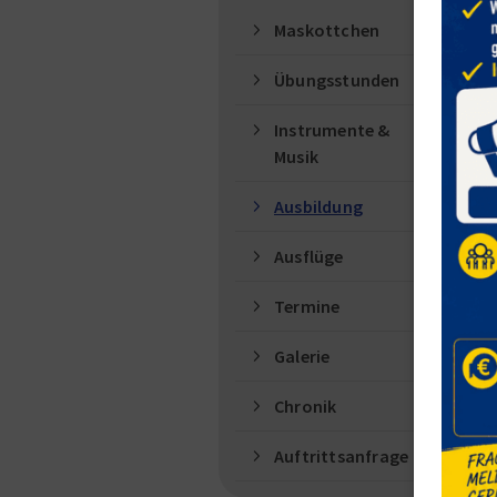
Maskottchen
Übungsstunden
Instrumente &
Musik
Ausbildung
Ausflüge
Termine
Galerie
Chronik
Auftrittsanfrage