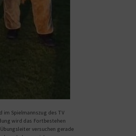
0
|
00
:
00
:
00
ird im Spielmannszug des TV
ldung wird das Fortbestehen
 Übungsleiter versuchen gerade