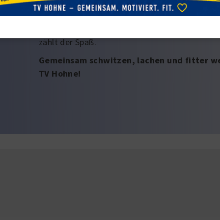
Für alle, die sich gerne bewegen
Egal ob du sportlich bist oder gerade erst ein
zählt der Spaß.
Gemeinsam schwitzen, lachen und fitter wer
TV Hohne!