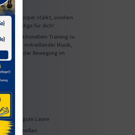
!
r deinen Körper stärkt, sondern
 das Richtige für dich!
z und funktionellem Training zu
eitet von mitreißender Musik,
der Spaß an der Bewegung im
m Training
er Musik
e geeignet
ede Menge gute Laune
nergie mitreißen