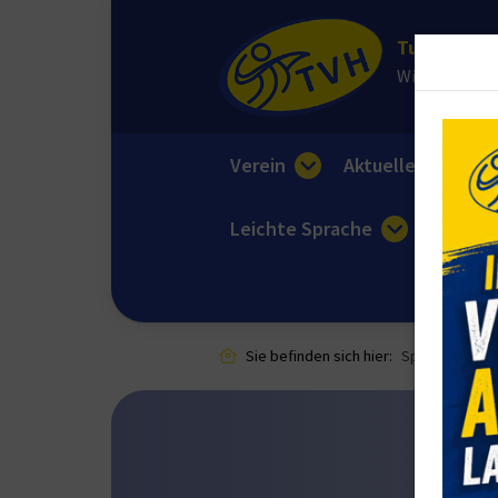
Turnverein 
Wir sorgen fü
Verein
Aktuelles
E
Leichte Sprache
Sie befinden sich hier:
Sportangebot