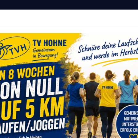
Hohne von 1911 e.V.
MITGLIED WERDEN
r Deine Fitness
vents
Sportangebote
Service
Onlinesh
e
Gesund & Fit
Joyrobic
Joyrobic