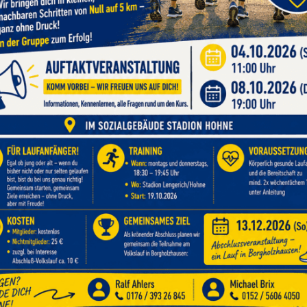
Dein Power-Workout mit Spaßfaktor
Du suchst ein effektives Workout, das nicht nu
auch deine Laune hebt? Dann ist Joyrobic genau
Joyrobic kombiniert Elemente aus Aerobic, Tan
einem dynamischen Ganzkörper-Workout – begl
guter Stimmung und viel Energie. Hier steht 
Mittelpunkt, ganz ohne Leistungsdruck.
Was dich erwartet:
Ausdauer, Kraft und Koordination in eine
Rhythmische Bewegungen zu motivierend
Für Einsteiger*innen und Fortgeschritten
Fettverbrennung, Muskelstraffung und j
Trainiere in der Gruppe und lass dich von der E