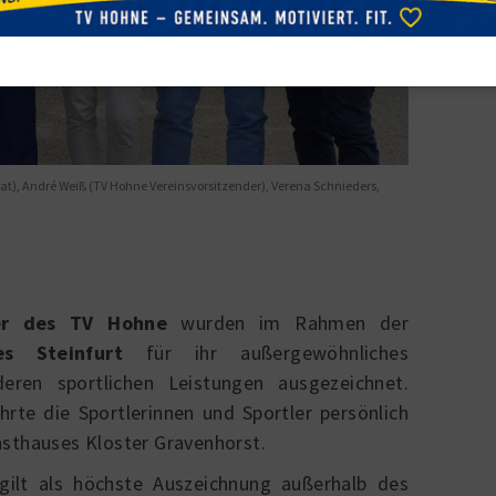
at), André Weiß (TV Hohne Vereinsvorsitzender), Verena Schnieders,
er des TV Hohne
wurden im Rahmen der
es Steinfurt
für ihr außergewöhnliches
ren sportlichen Leistungen ausgezeichnet.
hrte die Sportlerinnen und Sportler persönlich
nsthauses Kloster Gravenhorst.
gilt als höchste Auszeichnung außerhalb des