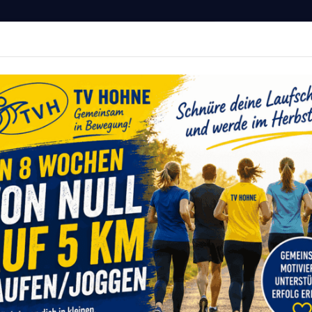
Hohne von 1911 e.V.
MITGLIED WERDEN
r Deine Fitness
vents
Sportangebote
Service
Onlinesh
Newsroom
Große Ehre für den TV Hohne