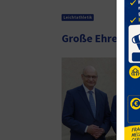
Leichtathletik
Große Ehre für