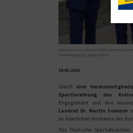
(von links nach rechts) Dr. Martin Sommer (Landr
Dieter Rethschulte, Reiner Görlich
29.05.2026
Gleich
drei Vereinsmitglied
Sportlerehrung des Kreis
Engagement und ihre besonde
Landrat Dr. Martin Sommer
e
im feierlichen Ambiente des Ku
Das Deutsche Sportabzeichen 