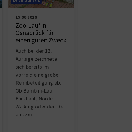
Leichtathletik
Leichtathletik
14.06.2026
15.06.2026
Reiner Görlich
Zoo-Lauf in
bezwingt „Beast 
Osnabrück für
Bramsche“
einen guten Zweck
Wenn man morgen
Auch bei der 12.
um 6 Uhr zusamme
Auflage zeichnete
mit mehr als 500
sich bereits im
Radsportlern auf e
Vorfeld eine große
240 Kilometer
lan
Rennbeteiligung ab.
Radstrecke
starte
Ob Bambini-Lauf,
dann weiß man:
Fun-Lauf, Nordic
Heute wird kein
Walking oder der 10-
gewöh
…
km-Zei…