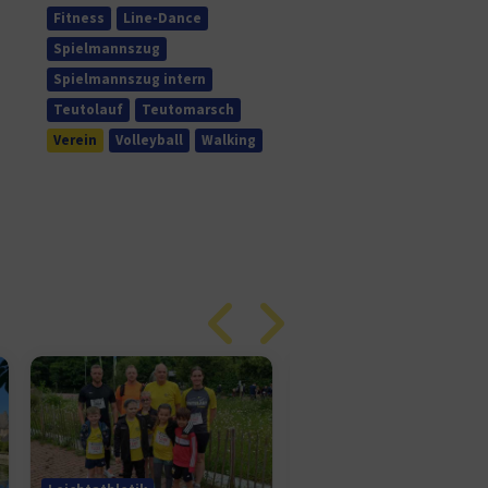
Fitness
Line-Dance
Spielmannszug
Spielmannszug intern
Teutolauf
Teutomarsch
Verein
Volleyball
Walking