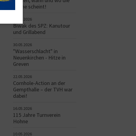
spielen, wann und wo die
Sonne scheint!
31.05.2026
Biwak des SPZ: Kanutour
und Grillabend
30.05.2026
"Wasserschlacht" in
Neuenkirchen - Hitze in
Greven
22.05.2026
Cornhole-Action an der
Gempthalle – der TVH war
dabei!
16.05.2026
115 Jahre Turnverein
Hohne
10.05.2026