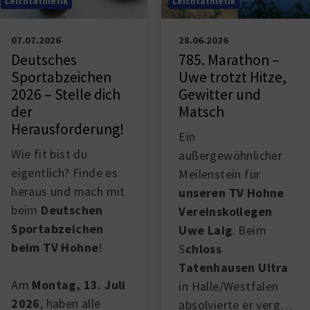
Leichtathletik
Leichtathletik
07.07.2026
28.06.2026
Deutsches
785. Marathon –
Sportabzeichen
Uwe trotzt Hitze,
2026 – Stelle dich
Gewitter und
der
Matsch
Herausforderung!
Ein
Wie fit bist du
außergewöhnlicher
eigentlich? Finde es
Meilenstein für
heraus und mach mit
unseren TV Hohne
beim
Deutschen
Vereinskollegen
Sportabzeichen
Uwe Laig
. Beim
beim TV Hohne
!
S
chloss
Tatenhausen Ultra
Am
Montag, 13. Juli
in Halle/Westfalen
2026
, haben alle
absolvierte er verg…