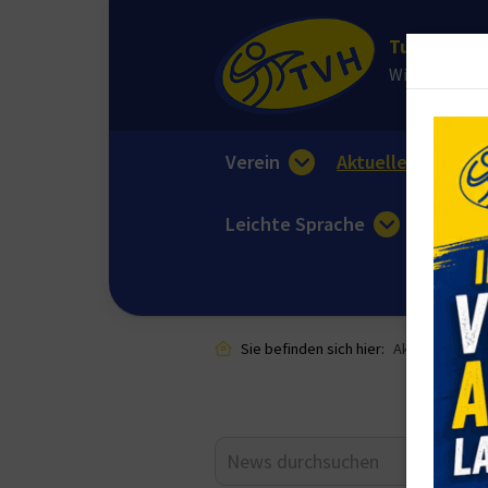
Turnverein 
Wir sorgen fü
Verein
Aktuelles
E
Leichte Sprache
Sie befinden sich hier:
Aktuelles