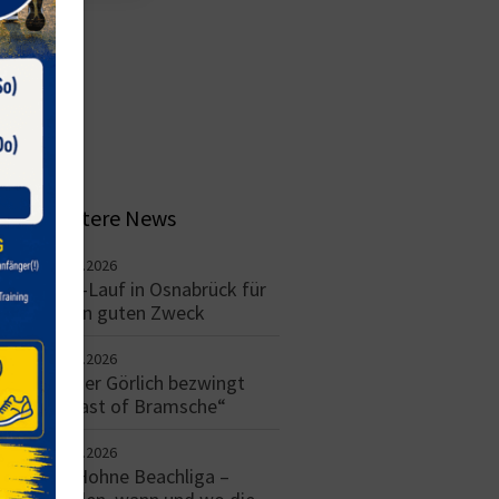
Weitere News
15.06.2026
Zoo-Lauf in Osnabrück für
einen guten Zweck
14.06.2026
Reiner Görlich bezwingt
„Beast of Bramsche“
12.06.2026
TV Hohne Beachliga –