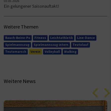
03.05.2026
Ein gelungener Saisonauftakt!
Weitere Themen
Bauch-Beine-Po
Fitness
Leichtathletik
Line-Dance
Spielmannszug
Spielmannszug intern
Teutolauf
Teutomarsch
Verein
Volleyball
Walking
Weitere News