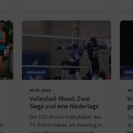
Volleyball
Voll
09.03.2026
06
Volleyball-Mixed: Zwei
V
Siege und eine Niederlage
g
Die U20-Mixed-Volleyballer des
Zu
TV Hohne haben am Sonntag in
d
TV
Laggenbeck zwei Siege und
Vo
g