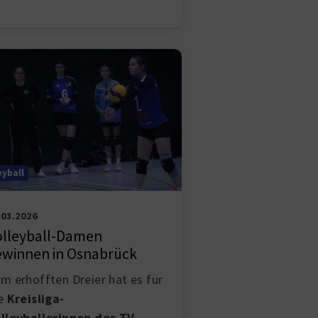
eyball
.03.2026
olleyball-Damen
ewinnen in Osnabrück
m erhofften Dreier hat es für
ie
Kreisliga-
lleyballerinnen des TV