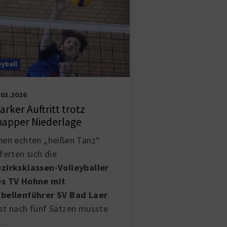
eyball
.03.2026
arker Auftritt trotz
napper Niederlage
nen echten „heißen Tanz“
eferten sich die
zirksklassen-Volleyballer
s TV Hohne mit
bellenführer SV Bad Laer
.
st nach fünf Sätzen musste
i…