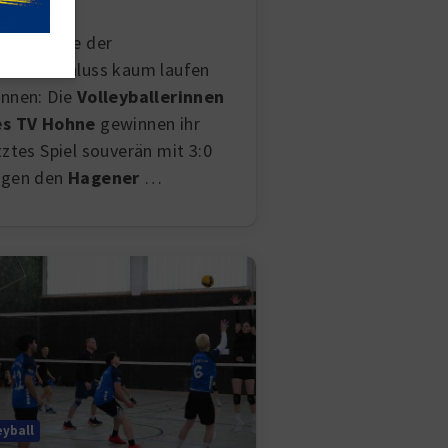
atz fünf
sser hätte der
isonabschluss kaum laufen
nnen: Die
Volleyballerinnen
es TV Hohne
gewinnen ihr
tztes Spiel souverän mit 3:0
egen den
Hagener
…
eyball