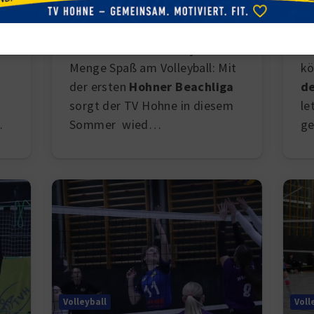
Pl
Sonne scheint!
e
Be
Sand zwischen den Zehen,
Sa
Sonne im Gesicht und jede
kö
Menge Spaß am Volleyball: Mit
e
d
der ersten
Hohner Beachliga
le
sorgt der TV Hohne in diesem
…
g
Sommer wied
…
Volleyball
Voll