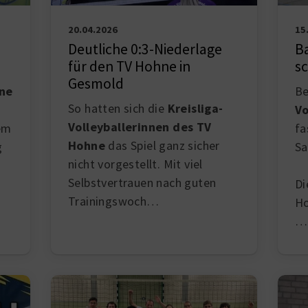
20.04.2026
15
Deutliche 0:3-Niederlage
B
für den TV Hohne in
s
Gesmold
Be
hne
So hatten sich die
Kreisliga-
Vo
Volleyballerinnen des TV
fa
em
Hohne
das Spiel ganz sicher
Sa
g
nicht vorgestellt. Mit viel
Selbstvertrauen nach guten
Di
Trainingswoch…
Ho
…