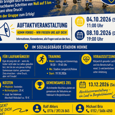
Voll
Volleyball
26
12.06.2026
en
TV
TV Hohne Beachliga –
D
spielen, wann und wo die