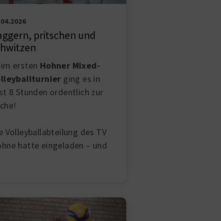
.04.2026
aggern, pritschen und
chwitzen
im ersten
Hohner Mixed-
lleyballturnier
ging es in
st 8 Stunden ordentlich zur
che!
e Volleyballabteilung des TV
hne hatte eingeladen – und