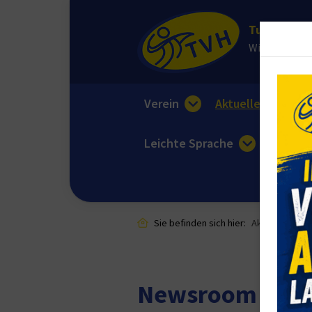
Turnverein 
Wir sorgen fü
Verein
Aktuelles
E
Leichte Sprache
Sie befinden sich hier:
Aktuelles
Newsroom