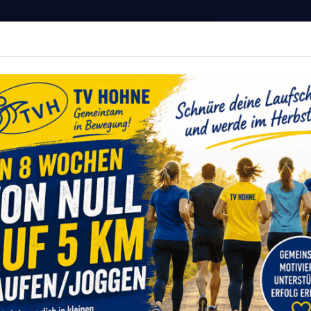
Hohne von 1911 e.V.
MITGLIED WERDEN
r Deine Fitness
vents
Sportangebote
Service
Onlinesh
Newsroom