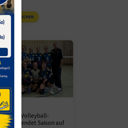
eyball
.04.2026
 Hohne Volleyball-
amen beendet Saison auf