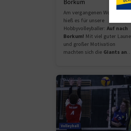
Borkum
Am vergangenen Wochenend
hieß es für unsere
Hobbyvolleyballer:
Auf nach
Borkum!
Mit viel guter Laun
und großer Motivation
machten sich die
Giants an
Volleyball