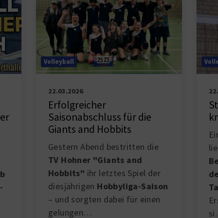
Voll
Volleyball
22
22.03.2026
St
Erfolgreicher
k
er
Saisonabschluss für die
Giants and Hobbits
Ei
Gestern Abend bestritten die
li
TV Hohner "Giants and
Be
Hobbits"
ihr letztes Spiel der
de
ab
diesjährigen
Hobbyliga-Saison
Ta
-
– und sorgten dabei für einen
Er
gelungen…
s