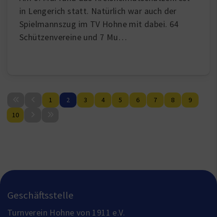
in Lengerich statt. Natürlich war auch der
Spielmannszug im TV Hohne mit dabei. 64
Schützenvereine und 7 Mu…
1
2
3
4
5
6
7
8
9
10
Geschäftsstelle
Turnverein Hohne von 1911 e.V.