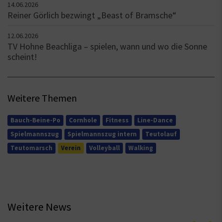
14.06.2026
Reiner Görlich bezwingt „Beast of Bramsche“
12.06.2026
TV Hohne Beachliga – spielen, wann und wo die Sonne
scheint!
Weitere Themen
Bauch-Beine-Po
Cornhole
Fitness
Line-Dance
Spielmannszug
Spielmannszug intern
Teutolauf
Teutomarsch
Verein
Volleyball
Walking
Weitere News