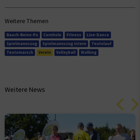
Weitere Themen
Bauch-Beine-Po
Cornhole
Fitness
Line-Dance
Spielmannszug
Spielmannszug intern
Teutolauf
Teutomarsch
Verein
Volleyball
Walking
Weitere News