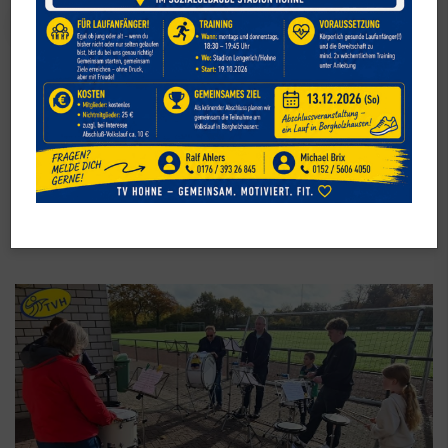
Spielmannszug
Volle Power am
Herbstprobensonntag des
Spielmannszugs