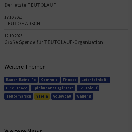
Der letzte TEUTOLAUF
17.10.2025
TEUTOMARSCH
12.10.2025
Große Spende für TEUTOLAUF-Organisation
Weitere Themen
Bauch-Beine-Po
Cornhole
Fitness
Leichtathletik
Line-Dance
Spielmannszug intern
Teutolauf
Teutomarsch
Verein
Volleyball
Walking
Weitere News