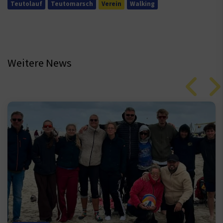
Teutolauf
Teutomarsch
Verein
Walking
Weitere News