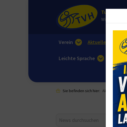
Turnverein 
Wir sorgen fü
Verein
Aktuelles
E
Leichte Sprache
Sie befinden sich hier:
Aktuelles