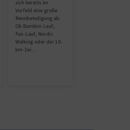
mit mehr als 500
sich bereits im
Radsportlern auf e
Vorfeld eine große
240 Kilometer
lan
Rennbeteiligung ab.
Radstrecke
starte
Ob Bambini-Lauf,
dann weiß man:
Fun-Lauf, Nordic
Heute wird kein
Walking oder der 10-
gewöh
…
km-Zei…