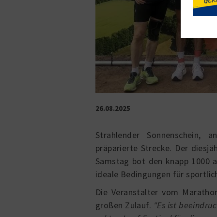
26.08.2025
Strahlender Sonnenschein, 
präparierte Strecke. Der diesj
Samstag
bot den knapp
1000 
ideale Bedingungen für sportlic
Die Veranstalter vom
Marathon
großen Zulauf.
"Es ist beeindru