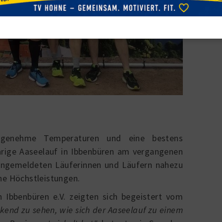
angenehme Temperaturen und eine bestens
ährige Aaseelauf in Ibbenbüren
am vergangenen
angemeldeten Läuferinnen und Läufern
nahezu
he Höchstleistungen.
 Ibbenbüren e.V.
zeigten sich begeistert vom
ckend zu sehen, wie sich der Aaseelauf zu einem