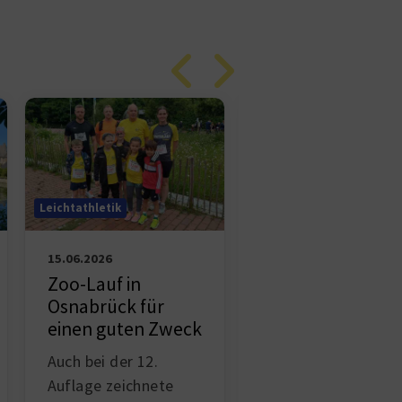
Leichtathletik
Leichtathletik
14.06.2026
15.06.2026
Reiner Görlich
Zoo-Lauf in
bezwingt „Beast 
Osnabrück für
Bramsche“
einen guten Zweck
Wenn man morgen
Auch bei der 12.
um 6 Uhr zusamme
Auflage zeichnete