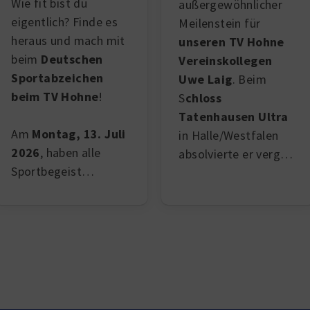
Wie fit bist du
außergewöhnlicher
eigentlich? Finde es
Meilenstein für
heraus und mach mit
unseren TV Hohne
beim
Deutschen
Vereinskollegen
Sportabzeichen
Uwe Laig
. Beim
beim TV Hohne
!
S
chloss
Tatenhausen Ultra
Am
Montag, 13. Juli
in Halle/Westfalen
2026
, haben alle
absolvierte er verg…
Sportbegeist…