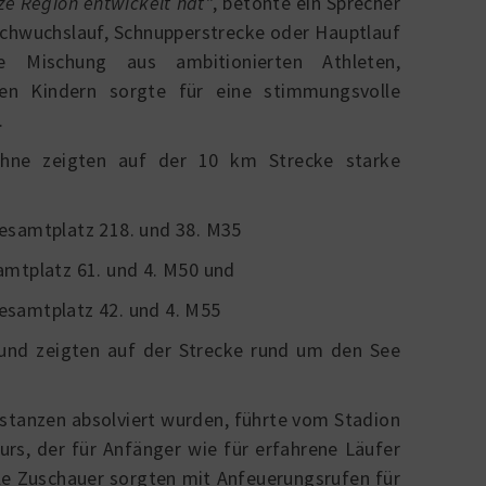
nze Region entwickelt hat"
, betonte ein Sprecher
chwuchslauf, Schnupperstrecke oder Hauptlauf
 Mischung aus ambitionierten Athleten,
rten Kindern sorgte für eine stimmungsvolle
.
hne
zeigten auf der 10 km Strecke starke
esamtplatz 218. und 38. M35
amtplatz 61. und 4. M50
und
Gesamtplatz 42. und 4. M55
 und zeigten auf der Strecke rund um den See
istanzen absolviert wurden, führte vom Stadion
urs, der für Anfänger wie für erfahrene Läufer
ele Zuschauer sorgten mit Anfeuerungsrufen für