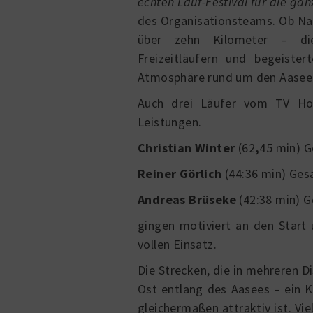
echten Lauf-Festival für die ga
des Organisationsteams. Ob Na
über zehn Kilometer – die
Freizeitläufern und begeiste
Atmosphäre rund um den Aasee
Auch
drei Läufer vom TV Ho
Leistungen.
Christian Winter
(62
,
45 min) G
Reiner Görlich
(44:36 min) Ges
Andreas Brüseke
(42:38 min) 
gingen motiviert an den Start
vollen Einsatz.
Die Strecken, die in mehreren D
Ost entlang des Aasees – ein K
gleichermaßen attraktiv ist. Vi