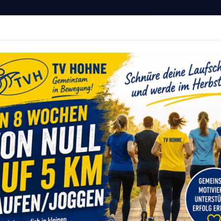
Hohne von 1911 e.V.
MITGLIED WERDEN
r Deine Fitness
vents
Sportangebote
Service
Onlinesh
Newsroom
Perfekte Bedingungen beim Aaseelauf in Ibbenbüren