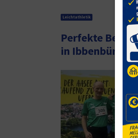
Leichtathletik
Perfekte Bedin
in Ibbenbüren