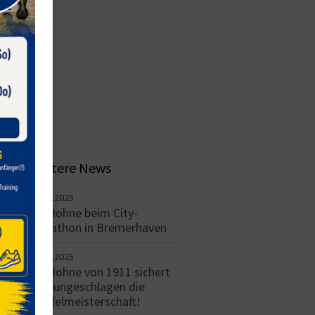
Weitere News
09.09.2025
TV Hohne beim City-
Marathon in Bremerhaven
09.09.2025
TV Hohne von 1911 sichert
sich ungeschlagen die
Staffelmeisterschaft!