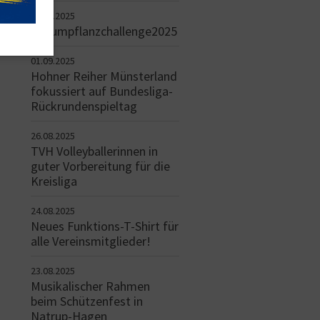
04.09.2025
#baumpflanzchallenge2025
01.09.2025
Hohner Reiher Münsterland
fokussiert auf Bundesliga-
Rückrundenspieltag
26.08.2025
TVH Volleyballerinnen in
guter Vorbereitung für die
Kreisliga
24.08.2025
Neues Funktions-T-Shirt für
alle Vereinsmitglieder!
23.08.2025
Musikalischer Rahmen
beim Schützenfest in
Natrup-Hagen