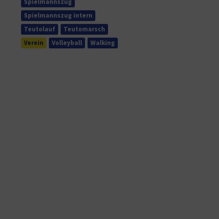
Spielmannszug
Spielmannszug intern
Teutolauf
Teutomarsch
Verein
Volleyball
Walking