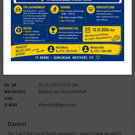
Danke
Danke für 20 tolle Jahre !!!! Danke an alle fleißigen Helfer,
sei es auf oder neben der Strecke,
hinter der Kuchentheke, oder die im Hintergrund. Man
sollte aber auch mal die Sanitäter erwähnen.
Ihr alle macht einen tollen Job !!!!!!
Nr. 28
20.10.2019
19:19
Uhr
Nachricht
Roland aus Drensteinfurt
von:
E-Mail
elberfeld@gmx.net
Danke!
Der Lauf hat total Spaß gemacht - vielen Dank an alle!!!