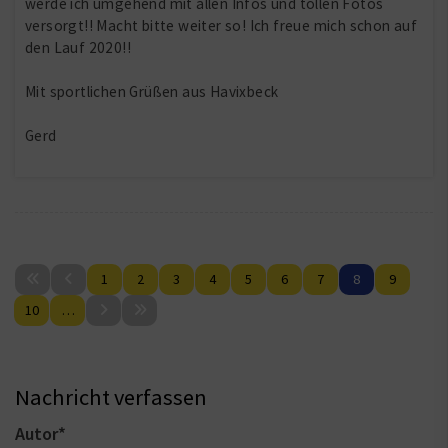
werde ich umgehend mit allen Infos und tollen Fotos
versorgt!! Macht bitte weiter so! Ich freue mich schon auf
den Lauf 2020!!
Mit sportlichen Grüßen aus Havixbeck
Gerd
1
2
3
4
5
6
7
8
9
10
…
Nachricht verfassen
Autor
*