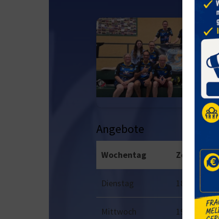
Angebote
Wochentag
Zeit
Dienstag
18:00
–
19:
Mittwoch
19:00
–
20: