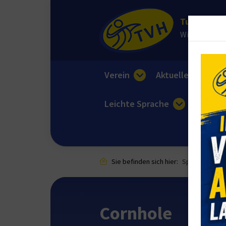
Turnverein 
Wir sorgen fü
Verein
Aktuelles
E
Leichte Sprache
Sie befinden sich hier:
Sportangebot
Cornhole