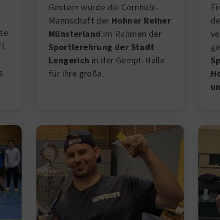
Gestern wurde die Cornhole-
Ei
Mannschaft der
Hohner Reiher
de
te
Münsterland
im Rahmen der
ve
ft
Sportlerehrung der Stadt
ge
Lengerich
in der Gempt-Halle
Sp
s
für ihre großa…
Ho
u