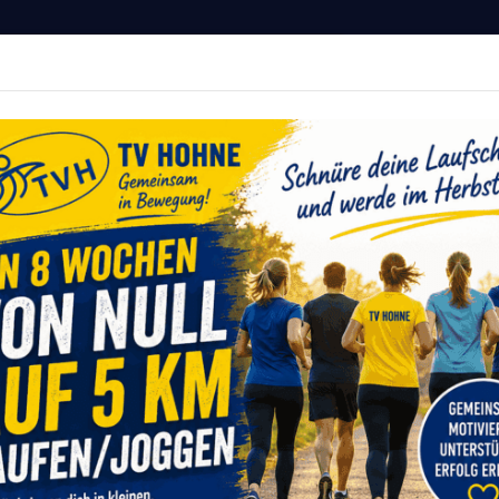
Hohne von 1911 e.V.
MITGLIED WERDEN
r Deine Fitness
vents
Sportangebote
Service
Onlinesh
e
Sportarten
Cornhole