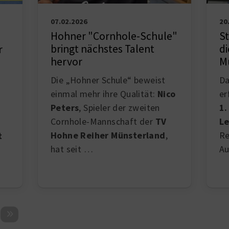
20
07.02.2026
St
Hohner "Cornhole-Schule"
d
d
bringt nächstes Talent
r
M
hervor
Da
Die „Hohner Schule“ beweist
er
einmal mehr ihre Qualität:
Nico
1.
Peters
, Spieler der zweiten
Le
Cornhole-Mannschaft der
TV
Re
Hohne Reiher Münsterland
,
t
A
hat seit …