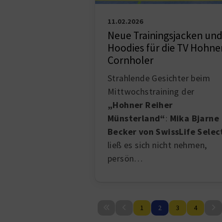
11.02.2026
Neue Trainingsjacken un
Hoodies für die TV Hohne
Cornholer
Strahlende Gesichter beim
Mittwochstraining der
„Hohner Reiher
Münsterland“
:
Mika Bjarne
Becker von SwissLife Selec
ließ es sich nicht nehmen,
persön…
1
2
3
4