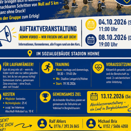
Angebot
Ort
30
Cornhole mit Manfred
Sporthalle Grun
30
Cornhole mit Manfred
Sporthalle Grun