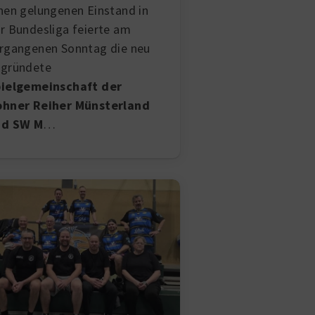
nen gelungenen Einstand in
r Bundesliga feierte am
rgangenen Sonntag die neu
gründete
ielgemeinschaft der
hner Reiher Münsterland
nd SW M
…