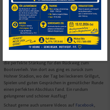
Unser diesjähriges Biwak startete am 30. Mai um 12
Uhr bei bestem Wetter. Mit dem Bus ging es
zunächst nach Rheine, wo eine gesellige Kanufahrt
auf der Ems auf dem Programm stand. Nach einer
kurzen Einweisung teilte sich die Gruppe auf zwei
große Kanus auf und das Paddeln konnte beginnen.
Während der Fahrt genossen alle die idyllische Natur
und beobachteten Kühe, Gänse und Enten am Ufer.
Ein Zwischenstopp für ein gemeinsames Picknick bot
die perfekte Stärkung für den Rückweg zum
Bootsverleih. Von dort aus ging es zurück zum
Hohner Stadion, wo der Tag bei leckerem Grillgut,
Spielen und guten Gesprächen in gemütlicher Runde
einen perfekten Abschluss fand. Ein rundum
gelungener und schöner Ausflug!
Schaut gerne auch unsere Videos auf
Facebook
,