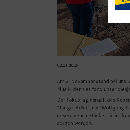
02.11.2025
Am 2. November stand bei uns, 
Musik, denn es fand unser dies
Der Fokus lag darauf, das Reper
"Junger Adler", ein "Wolfgang P
unsere neuen Stücke, die im ko
sorgen werden.