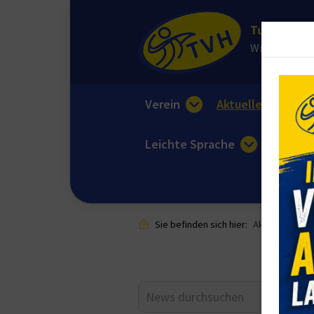
Turnverein 
Wir sorgen fü
Verein
Aktuelles
E
Leichte Sprache
Sie befinden sich hier:
Aktuelles