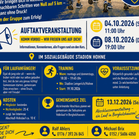
 Herbstprobensonntag
zugs