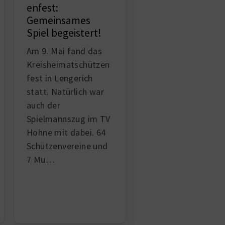
Endlich geht es
enfest:
wieder los! Unser
Gemeinsames
erstes Schützenfes
Spiel begeistert!
der Saison führte u
Am 9. Mai fand das
traditionell nach
Kreisheimatschützen
Exterheide-
fest in Lengerich
Meesenburg, wo wi
statt. Natürlich war
bei bestem Wetter
auch der
und best…
Spielmannszug im TV
Hohne mit dabei. 64
Schützenvereine und
7 Mu…