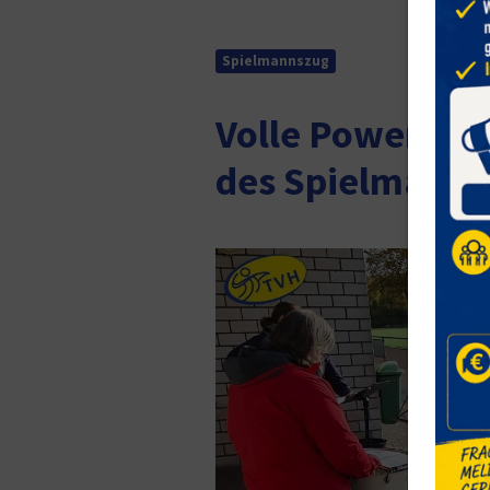
Spielmannszug
Volle Power am
des Spielmanns