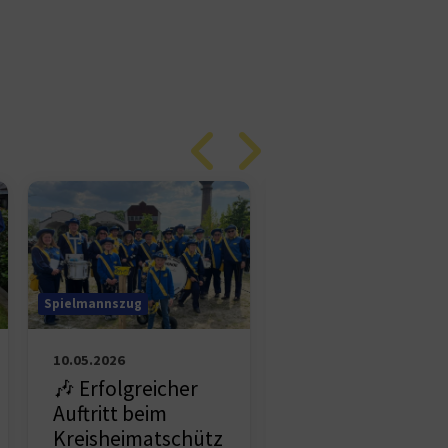
Spielmannszug
Spielmannszug
03.05.2026
10.05.2026
Ein gelungener
🎶 Erfolgreicher
Saisonauftakt!
Auftritt beim
Kreisheimatschütz