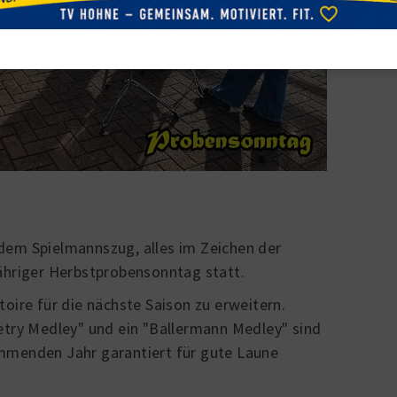
dem Spielmannszug, alles im Zeichen der
jähriger Herbstprobensonntag statt.
toire für die nächste Saison zu erweitern.
etry Medley" und ein "Ballermann Medley" sind
mmenden Jahr garantiert für gute Laune