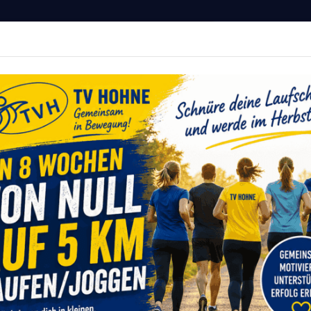
Hohne von 1911 e.V.
MITGLIED WERDEN
r Deine Fitness
vents
Sportangebote
Service
Onlinesh
Newsroom
Volle Power am Herbstprobensonntag des Spielmanns