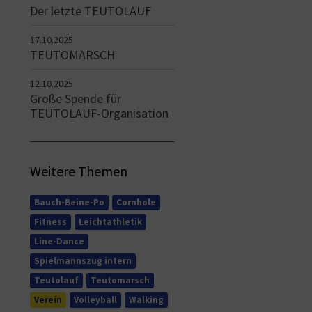
Der letzte TEUTOLAUF
17.10.2025
TEUTOMARSCH
12.10.2025
Große Spende für
TEUTOLAUF-Organisation
Weitere Themen
Bauch-Beine-Po
Cornhole
Fitness
Leichtathletik
Line-Dance
Spielmannszug intern
Teutolauf
Teutomarsch
Verein
Volleyball
Walking