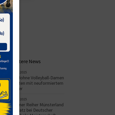
Weitere News
16.11.2025
TV Hohne Volleyball-Damen
starten mit neuformiertem
Kader
09.11.2025
Hohner Reiher Münsterland
5. Platz bei Deutscher