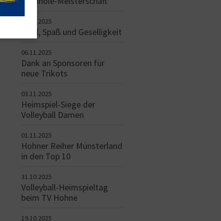
Cornhole-Meisterschaft
08.11.2025
Spiel, Spaß und Geselligkeit
06.11.2025
Dank an Sponsoren für
neue Trikots
03.11.2025
Heimspiel-Siege der
Volleyball Damen
01.11.2025
Hohner Reiher Münsterland
in den Top 10
31.10.2025
Volleyball-Heimspieltag
beim TV Hohne
19.10.2025