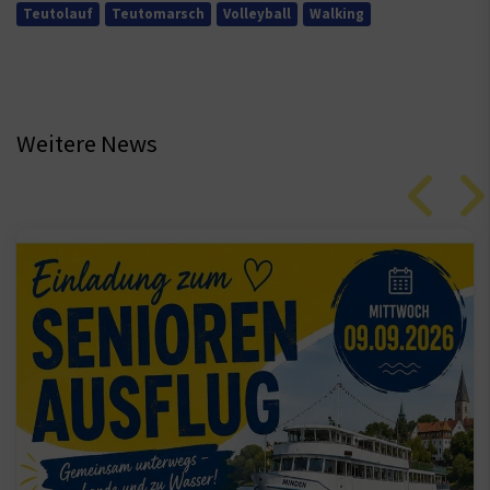
Teutolauf
Teutomarsch
Volleyball
Walking
Weitere News