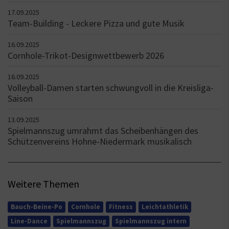
17.09.2025
Team-Building - Leckere Pizza und gute Musik
16.09.2025
Cornhole-Trikot-Designwettbewerb 2026
16.09.2025
Volleyball-Damen starten schwungvoll in die Kreisliga-
Saison
13.09.2025
Spielmannszug umrahmt das Scheibenhängen des
Schützenvereins Hohne-Niedermark musikalisch
Weitere Themen
Bauch-Beine-Po
Cornhole
Fitness
Leichtathletik
Line-Dance
Spielmannszug
Spielmannszug intern